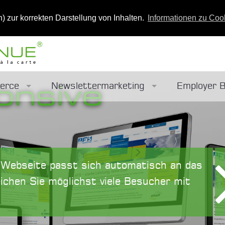
n) zur korrekten Darstellung von Inhalten.
Informationen zu Coo
onsive
erce
Newslettermarketing
Employer B
Antwort von ChatGPT wird
orkshop
Marketingstrategie
redelung
Redaktionsarbeit
e Webseite passt sich automatisch an das
tellen
Newslettergestaltung
ichen Sie möglichst viele Besucher mit
Shop
Newsletterversand