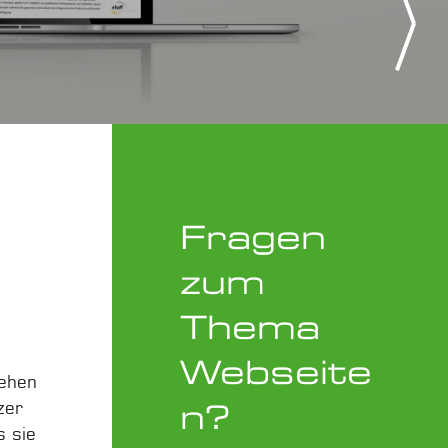
Partner
Coach, Trainerin, B
Fragen
zum
Thema
Webseite
sehen
n?
zer
s sie