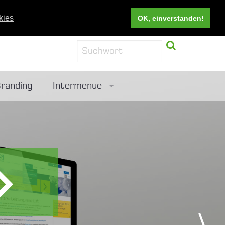
kies
OK, einverstanden!
randing
Intermenue
Referenzen
Leidenschaft in Erfolg verwandeln
Empfehlungsschreiben
Newsletter bestellen