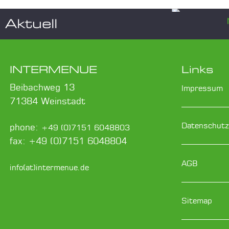
Aktuell
Respo
2026
INTERMENUE
Links
Notwe
Beibachweg 13
Impressum
keine
71384 Weinstadt
Datenschutz
phone:
+49 (0)7151 6048803
fax: +49 (0)7151 6048804
Die Nutzu
ist längst
AGB
info(at)intermenue.de
Nutzer ist
Sitemap