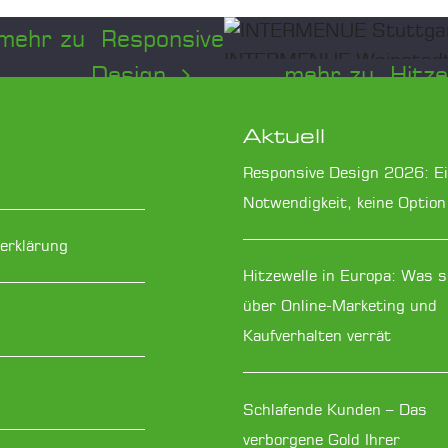
mehr zu Responsive
Design
mehr zu Hitz
...
nsive Design
Hitzewelle in
: Eine
Europa: Was 
Aktuell
ndigkeit,
über Online-
Responsive Design 2026: E
 Option
Marketing u
Notwendigkeit, keine Option
Kaufverhalte
erklärung
verrät
Hitzewelle in Europa: Was s
ng mobiler Endgeräte
über Online-Marketing und
 der Standard. Für viele
Kaufverhalten verrät
 das Smartphone der...
Die aktuelle Hitzewelle 
ist nicht nur ein
Wetterphänomen, sond
Schlafende Kunden – Das
ein...
verborgene Gold Ihrer