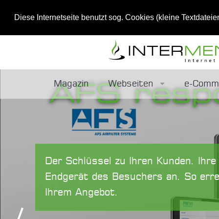
Diese Internetseite benutzt sog. Cookies (kleine Textdateie
AFS resp
Magazin
Webseiten
e-Comm
Wie Ihr Unternehmen zur 
Datenw
Mobile-Tauglichkeit
Datenve
Der Schlüssel zu Ihren Kunden. Ihr
Benutzerfreundlichkeit
Schnitts
Endgerät des Besuchers an. So erre
Ihrem Angebot.
Premiumhosting
Online-