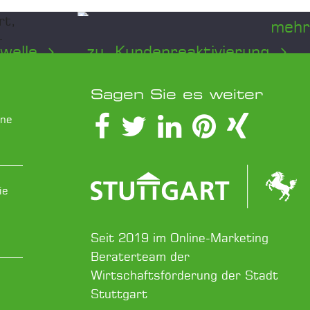
mehr
ewelle
zu Kundenreaktivierung
...
...
Schlafende
sie
Kunden – Das
Sagen Sie es weiter
verborgene Gold
ine
nd
Ihrer
n
Kundendatenbank
ie
Inaktive Kunden stellen keinen
Seit 2019 im Online-Marketing
Verlust dar, sondern eine
in Europa
Beraterteam der
immense Umsatzchance.
Wirtschaftsförderung der Stadt
Erfahren Sie, wie...
ern auch
Stuttgart