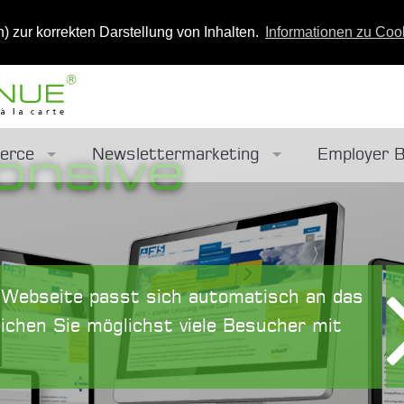
n) zur korrekten Darstellung von Inhalten.
Informationen zu Coo
onsive
erce
Newslettermarketing
Employer B
Antwort von ChatGPT wird
orkshop
Marketingstrategie
redelung
Redaktionsarbeit
e Webseite passt sich automatisch an das
tellen
Newslettergestaltung
ichen Sie möglichst viele Besucher mit
Shop
Newsletterversand