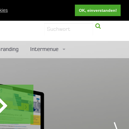
kies
OK, einverstanden!
randing
Intermenue
Referenzen
Leidenschaft in Erfolg verwandeln
Empfehlungsschreiben
Newsletter bestellen