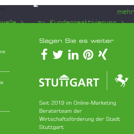
mehr
ewelle
zu Kundenreaktivierung
...
...
Schlafende
sie
Kunden – Das
Sagen Sie es weiter
verborgene Gold
ine
nd
Ihrer
n
Kundendatenbank
ie
Inaktive Kunden stellen keinen
Seit 2019 im Online-Marketing
Verlust dar, sondern eine
in Europa
Beraterteam der
immense Umsatzchance.
Wirtschaftsförderung der Stadt
Erfahren Sie, wie...
ern auch
Stuttgart