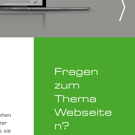
Partner
Coach, Trainerin, B
Fragen
zum
Thema
Webseite
sehen
n?
zer
s sie